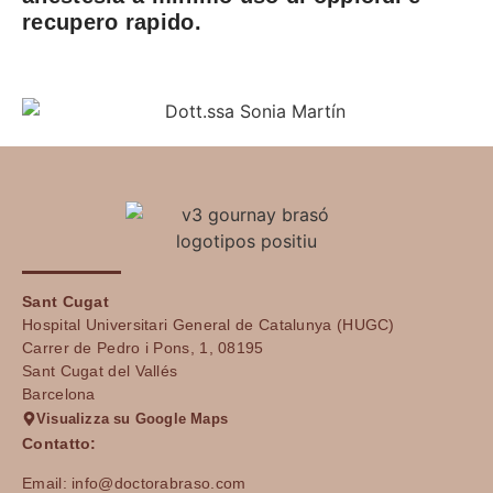
recupero rapido.
Sant Cugat
Hospital Universitari General de Catalunya (HUGC)
Carrer de Pedro i Pons, 1, 08195
Sant Cugat del Vallés
Barcelona
Visualizza su Google Maps
Contatto:
Email: info@doctorabraso.com