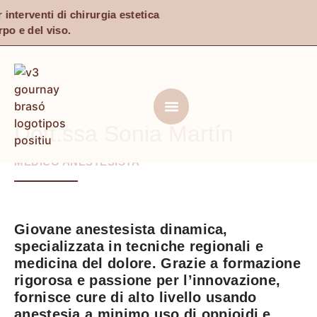
 interventi di chirurgia estetica
rpo e del viso.
Dott.ssa Sonia Martín
MEDICO ANESTESISTA
Giovane anestesista dinamica,
specializzata in tecniche regionali e
medicina del dolore. Grazie a formazione
rigorosa e passione per l’innovazione,
fornisce cure di alto livello usando
anestesia a minimo uso di oppioidi e