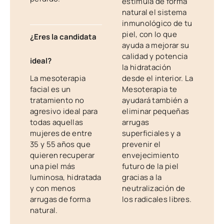
estimula de forma
natural el sistema
inmunológico de tu
piel, con lo que
¿Eres la candidata
ayuda a mejorar su
calidad y potencia
ideal?
la hidratación
La mesoterapia
desde el interior. La
facial es un
Mesoterapia te
tratamiento no
ayudará también a
agresivo ideal para
eliminar pequeñas
todas aquellas
arrugas
mujeres de entre
superficiales y a
35 y 55 años que
prevenir el
quieren recuperar
envejecimiento
una piel más
futuro de la piel
luminosa, hidratada
gracias a la
y con menos
neutralización de
arrugas de forma
los radicales libres.
natural.