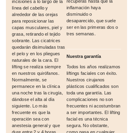
recuperas hasta que la
incisiones a lo largo de la
inflamación haya
línea del cabello y
disminuido o
alrededor de las orejas
desaparecido, que suele
para reposicionar las
ser en las primeras dos o
capas musculares, piel y
tres semanas.
grasa, retirando el tejido
sobrante. Las cicatrices
quedarán disimuladas tras
el pelo y en los pliegues
Nuestra garantía
naturales de la cara. El
lifting se realiza siempre
Todos los años realizamos
en nuestros quirófanos.
liftings faciales con éxito.
Normalmente, se
Nuestros cirujanos
permanece en la clínica
plásticos cualificados son
una noche tras la cirugía,
toda una garantía. Las
dándose el alta al día
complicaciones no son
siguiente. Lo más
frecuentes ni acostumbran
frecuente es que la
a ser importantes. El lifting
operación sea con
facial es una técnica
anestesia general y que
segura. No obstante,
dure entre 2 y 4 horas.
como pasa en cualquier