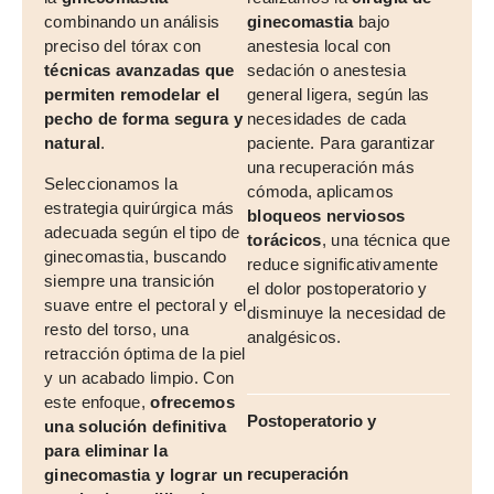
combinando un análisis
ginecomastia
bajo
preciso del tórax con
anestesia local con
técnicas avanzadas que
sedación o anestesia
permiten remodelar el
general ligera, según las
pecho de forma segura y
necesidades de cada
natural
.
paciente. Para garantizar
una recuperación más
Seleccionamos la
cómoda, aplicamos
estrategia quirúrgica más
bloqueos nerviosos
adecuada según el tipo de
torácicos
, una técnica que
ginecomastia, buscando
reduce significativamente
siempre una transición
el dolor postoperatorio y
suave entre el pectoral y el
disminuye la necesidad de
resto del torso, una
analgésicos.
retracción óptima de la piel
y un acabado limpio. Con
este enfoque,
ofrecemos
Postoperatorio y
una solución definitiva
para eliminar la
recuperación
ginecomastia y lograr un