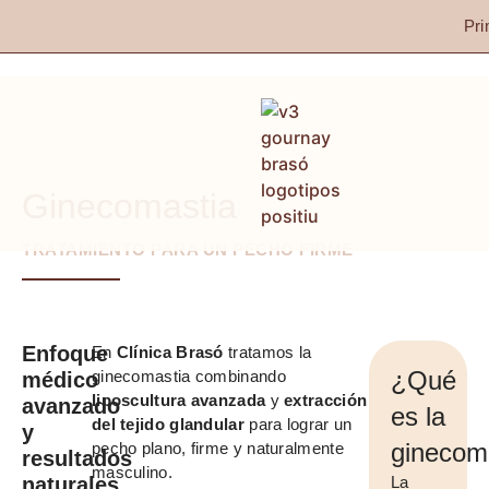
Pri
Ginecomastia
TRATAMIENTO PARA UN PECHO FIRME
Enfoque
En
Clínica Brasó
tratamos la
¿Qué
ginecomastia combinando
médico
liposcultura avanzada
y
extracción
avanzado
es la
del tejido glandular
para lograr un
y
ginecom
pecho plano, firme y naturalmente
resultados
masculino.
naturales
La