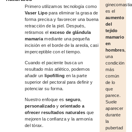
ginecomasti
Primero utilizamos tecnología como
es el
Vaser Lipo
para eliminar la grasa de
aumento
forma precisa y favorecer una buena
del
retracción de la piel. Después,
tejido
retiramos el
exceso de glándula
mamario
mamaria
mediante una pequeña
en
incisión en el borde de la areola, casi
hombres
,
imperceptible con el tiempo.
una
Cuando el paciente busca un
condición
resultado más atlético, podemos
más
añadir un
lipofilling
en la parte
común
superior del pectoral para definir y
de lo
potenciar su forma.
que
parece.
Nuestro enfoque es
seguro
,
Suele
personalizado
y
orientado a
aparecer
ofrecer resultados naturales
que
durante
mejoren la confianza y la armonía
la
del tórax.
pubertad