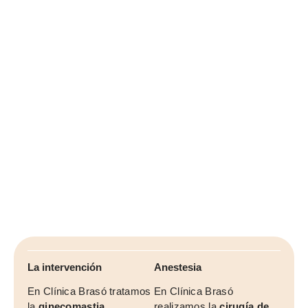
La intervención
Anestesia
En Clínica Brasó tratamos
En Clínica Brasó
la
ginecomastia
realizamos la
cirugía de