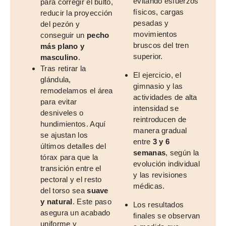
evitando esfuerzos
para corregir el bulto,
físicos, cargas
reducir la proyección
pesadas y
del pezón y
movimientos
conseguir un
pecho
bruscos del tren
más plano y
superior.
masculino
.
Tras retirar la
El ejercicio, el
glándula,
gimnasio y las
remodelamos el área
actividades de alta
para evitar
intensidad se
desniveles o
reintroducen de
hundimientos. Aquí
manera gradual
se ajustan los
entre
3 y 6
últimos detalles del
semanas
, según la
tórax para que la
evolución individual
transición entre el
y las revisiones
pectoral y el resto
médicas.
del torso sea
suave
y natural
. Este paso
Los resultados
asegura un acabado
finales se observan
uniforme y