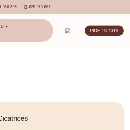
1 038 395
629 910 683
AD
PIDE TU CITA
icatrices