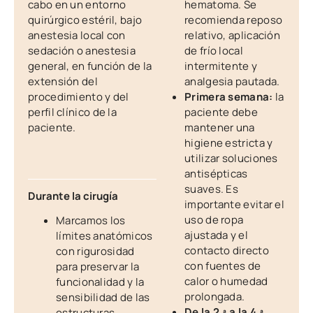
cabo en un entorno
hematoma. Se
quirúrgico estéril, bajo
recomienda reposo
anestesia local con
relativo, aplicación
sedación o anestesia
de frío local
general, en función de la
intermitente y
extensión del
analgesia pautada.
procedimiento y del
Primera semana:
la
perfil clínico de la
paciente debe
paciente.
mantener una
higiene estricta y
utilizar soluciones
antisépticas
suaves. Es
Durante la cirugía
importante evitar el
uso de ropa
Marcamos los
ajustada y el
límites anatómicos
contacto directo
con rigurosidad
con fuentes de
para preservar la
calor o humedad
funcionalidad y la
prolongada.
sensibilidad de las
De la 2.ª a la 4.ª
estructuras.