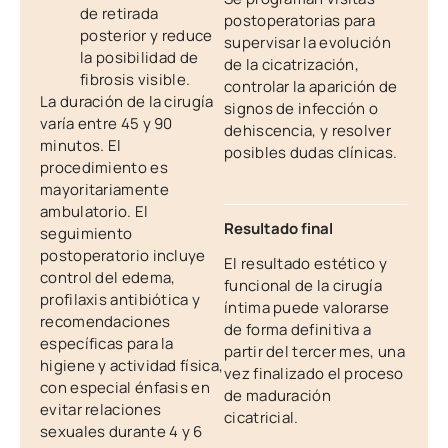
de retirada
postoperatorias para
posterior y reduce
supervisar la evolución
la posibilidad de
de la cicatrización,
fibrosis visible.
controlar la aparición de
La duración de la cirugía
signos de infección o
varía entre 45 y 90
dehiscencia, y resolver
minutos. El
posibles dudas clínicas.
procedimiento es
mayoritariamente
ambulatorio. El
Resultado final
seguimiento
postoperatorio incluye
El resultado estético y
control del edema,
funcional de la cirugía
profilaxis antibiótica y
íntima puede valorarse
recomendaciones
de forma definitiva a
específicas para la
partir del tercer mes, una
higiene y actividad física,
vez finalizado el proceso
con especial énfasis en
de maduración
evitar relaciones
cicatricial.
sexuales durante 4 y 6