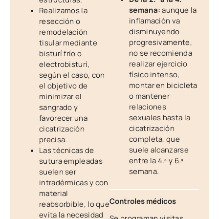
semana:
aunque la
Realizamos la
inflamación va
resección o
disminuyendo
remodelación
progresivamente,
tisular mediante
no se recomienda
bisturí frío o
realizar ejercicio
electrobisturí,
físico intenso,
según el caso, con
montar en bicicleta
el objetivo de
o mantener
minimizar el
relaciones
sangrado y
sexuales hasta la
favorecer una
cicatrización
cicatrización
completa, que
precisa.
suele alcanzarse
Las técnicas de
entre la 4.ª y 6.ª
sutura empleadas
semana.
suelen ser
intradérmicas y con
material
Controles médicos
reabsorbible, lo que
evita la necesidad
Se programan visitas