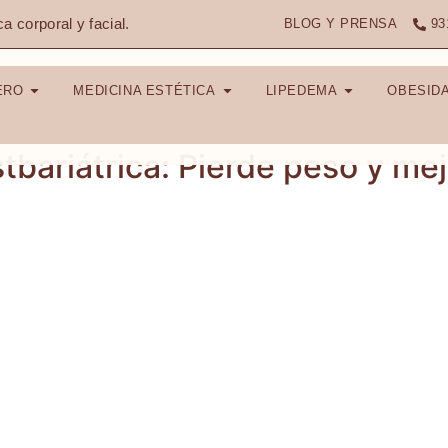
ca corporal y facial.
BLOG Y PRENSA
93
ERO
MEDICINA ESTÉTICA
LIPEDEMA
OBESID
stbariátrica: Pierde peso y me