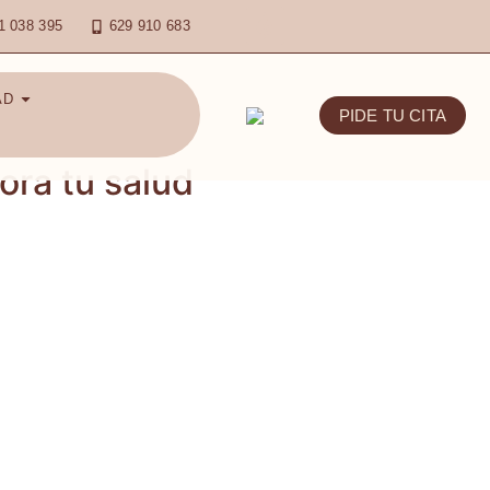
1 038 395
629 910 683
AD
PIDE TU CITA
jora tu salud