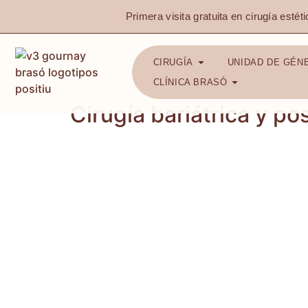
Primera visita gratuita en cirugía estéti
CIRUGÍA
UNIDAD DE GÉN
CLÍNICA BRASÓ
Cirugía bariátrica y po