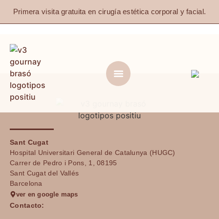
Primera visita gratuita en cirugía estética corporal y facial.
Sant Cugat
Hospital Universitari General de Catalunya (HUGC)
Carrer de Pedro i Pons, 1, 08195
Sant Cugat del Vallés
Barcelona
ver en google maps
Contacto: