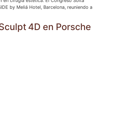
 en cirugía estética. El Congreso Solta
IDE by Meliá Hotel, Barcelona, reuniendo a
poSculpt 4D en Porsche