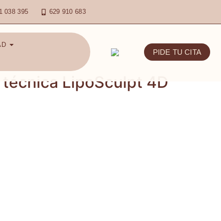
1 038 395
629 910 683
AD
PIDE TU CITA
a técnica LipoSculpt 4D