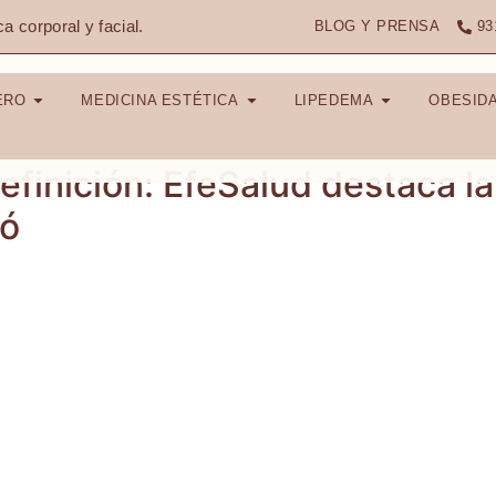
ca corporal y facial.
BLOG Y PRENSA
93
ERO
MEDICINA ESTÉTICA
LIPEDEMA
OBESID
definición: EfeSalud destaca l
só